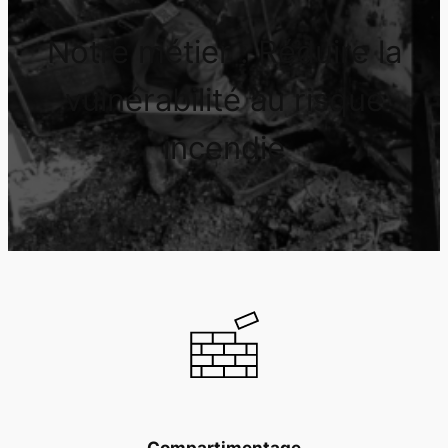
Notre métier :
Réduire la
vulnérabilité au risque
incendie
Compartimentage