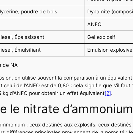
lycérine, poudre de bois
Dynamite (composi
ANFO
iesel, Épaississant
Gel explosif
iesel, Émulsifiant
Émulsion explosive
e de NA
sion, on utilise souvent la comparaison à un équivalent e
celui de l’ANFO est de 0,80 : cela signifie que s’il fau
5 kg d’ANFO pour obtenir un effet équivalent
[2]
.
 le nitrate d’ammonium 
 d’ammonium : ceux destinés aux explosifs, ceux destinés
rs différences principales proviennent de la porosité ; 